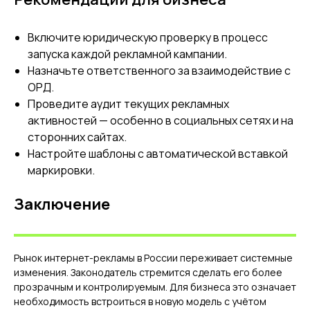
Включите юридическую проверку в процесс
запуска каждой рекламной кампании.
Назначьте ответственного за взаимодействие с
ОРД.
Проведите аудит текущих рекламных
активностей — особенно в социальных сетях и на
сторонних сайтах.
Настройте шаблоны с автоматической вставкой
маркировки.
Заключение
МАРКЕТИНГОВОЕ
ООО "ПРО М8"
АГЕНТСТВО
ИНН 7743406170
Рынок интернет-рекламы в России переживает системные
Заказать звонок
Пригласить агентство в тендер
изменения. Законодатель стремится сделать его более
На главную
О нас
прозрачным и контролируемым. Для бизнеса это означает
необходимость встроиться в новую модель с учётом
Отзывы
Блог