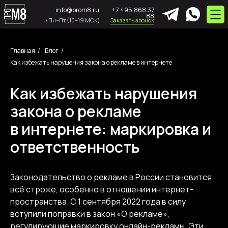
info@prom8.ru
+7 495 868 37
88
•Пн–Пт (10–19 МСК)
Заказать звонок
Главная
/
Блог
/
Как избежать нарушения закона о рекламе в интернете
Как избежать нарушения
закона о рекламе
в интернете: маркировка и
ответственность
Законодательство о рекламе в России становится
всё строже, особенно в отношении интернет-
пространства. С 1 сентября 2022 года в силу
вступили поправки в закон «О рекламе»,
регулирующие маркировку онлайн-рекламы. Эти