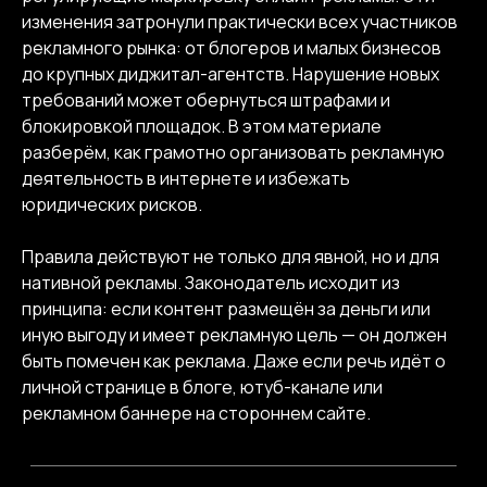
изменения затронули практически всех участников
рекламного рынка: от блогеров и малых бизнесов
до крупных диджитал-агентств. Нарушение новых
требований может обернуться штрафами и
блокировкой площадок. В этом материале
разберём, как грамотно организовать рекламную
деятельность в интернете и избежать
юридических рисков.
Автор статьи:
Екатерина Дубрина
Правила действуют не только для явной, но и для
5 минут
89
10.05.2025
нативной рекламы. Законодатель исходит из
принципа: если контент размещён за деньги или
иную выгоду и имеет рекламную цель — он должен
быть помечен как реклама. Даже если речь идёт о
личной странице в блоге, ютуб-канале или
рекламном баннере на стороннем сайте.