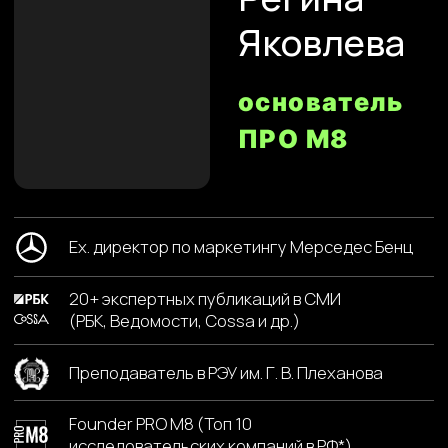
Зум
бизнесе.
сессия
шаг 3
Анализ и обработка
04
данных
Операционка
Анализируя операционные процессы, мы
выявляем потенциальные узкие места,
что помогает вам улучшить
эффективность и снизить издержки.
НАШЕ ВЗАИМОДЕЙСТВИЕ
шаг 1