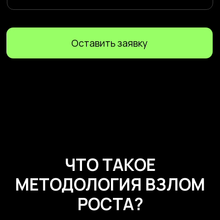
МЕТОДОЛОГИЯ
ВЗЛОМ
РОСТА
?
Growth Hacking
Это системный подход к быстрому и
эффективному росту бизнеса за счет
поиска и реализации точек роста на стыке
маркетинга, продукта, продаж и
операционных процессов.
Особенности подхода
01
Фокус на измеримых результатах,
а не на процессе ради процесса
02