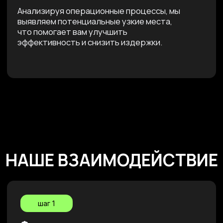
ДЛЯ КОГО ПОДОЙДЕТ
БИЗНЕС-ОЦЕНКА?
Стартапы в поисках
направления:
Если вы стартап с многообещающей идеей, но
еще не уверены, как правильно воплотить ее в
реальность и масштабировать, то наша услуга
идеально подходит для вас. Мы поможем вам
разработать стратегию и провести первые
успешные шаги.
Средние предприятия
с амбициями:
Если ваша компания уже на ногах, но вы