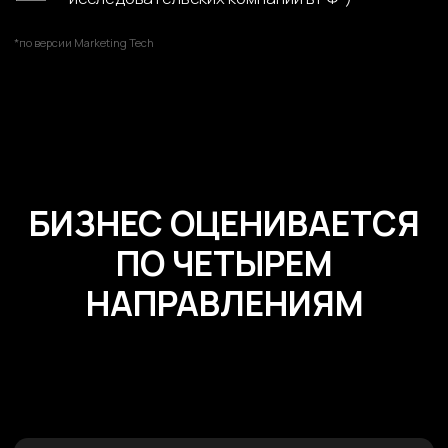
Формирование заявки
Вы оставляете заявку, мы связываемся с
вами, уточняем цели диагностики, дату и
время проведения Zoom-сессии.
шаг 2
Zoom сессия
Проводим Zoom-встречу, где вместе
проходим по 98 параметрам бизнеса:
продукт, маркетинг, продажи, операционка
и команда. Вы сразу видите, где бизнес
теряет деньги и что можно улучшить.
шаг 3
Анализ и
обработка данных
Проводим Zoom-встречу с вами, где