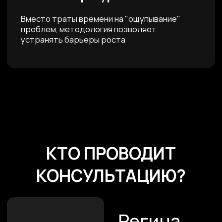
Мы анализируем ваши маркетинговые
стратегии и их эффективность, помогая вам
выявить новые возможности для
привлечения клиентов и увеличения
шаг 1
узнаваемости бренда.
Формирование
02
Продажи
Мы оцениваем вашу схему продаж, процессы
обслуживания клиентов и предоставляем
рекомендации по увеличению объема продаж
и удержанию клиентов.
03
Автоматизация
Автоматизация бизнес-процессов помогает
шаг 2
экономить время и ресурсы. Мы выявляем
возможности для её внедрения в вашем