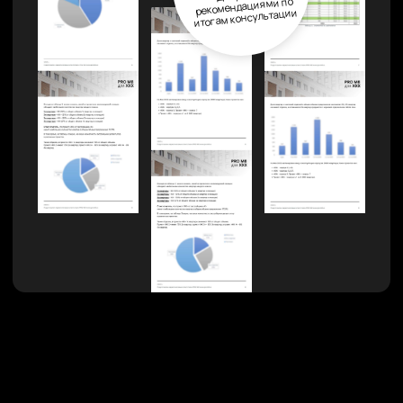
Вместо долгих аудитов вы за 60 минут
понимаете, где реальный потенциал для
масштабирования
03
Ориентирован на результат
По итогам диагностики
вы получаете не просто отчёт,
а конкретные рекомендации.
04
Экономит ресурсы
Вместо траты времени на "ощупывание"
проблем, методология позволяет
устранять барьеры роста