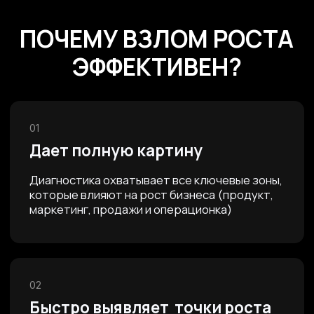
КТО ПРОВОДИТ
КОНСУЛЬТАЦИЮ?
Регина
Яковлева
основатель
ПРО М8
Ех. директор по маркетингу Мерседес Бенц
20+ экспертных публикаций в СМИ
(РБК, Ведомости, Cossa и др.)