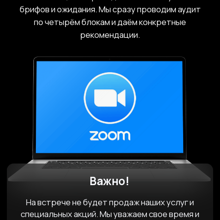
ПОЧЕМУ СТОИТ
ДОВЕРИТЬ
КОНСУЛЬТАЦИЮ НАМ
Лидеры в отрасли
Входим в топ 5
маркетинговых агентств в
рейтинге Маркетинг Тэч
Крутая команда
Аналитики с опытом работы
в большой четверке
консалтинговых компаний