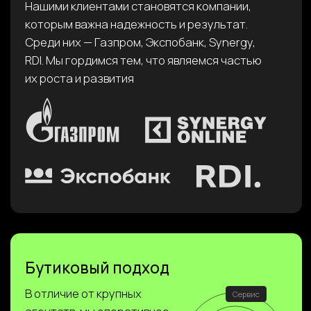
АГЕНТСТВО
ИНН 7743406170
Заказать звонок
Пригласить агентство в тендер
На главную
О нас
Отзывы
Блог
Портфолио
Оставить заявку
Маркетинговые стратегии
Анализ целевой аудитории
Маркетинговые исследования
Анализ конкурентов
Поисковое продвижение
Услуги для отдела продаж
на базе ИИ
Политика
конфиденциальности
Пользовательское
соглашение
© 2026 — ПРО М8.
Все права защищены.
Карта сайта