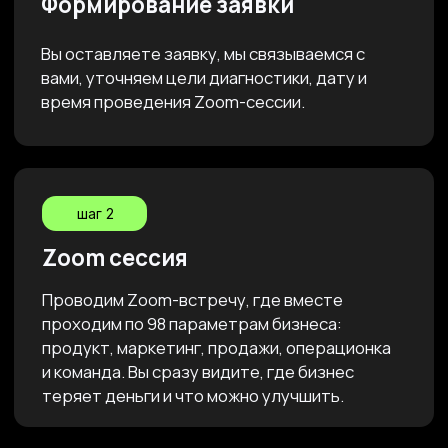
стремитесь к долгосрочному росту и
увеличению прибыли, то Бизнес-оценка
поможет вам оптимизировать бизнес-
процессы и разработать эффективную
маркетинговую стратегию
Бизнес на стадии роста
и масштабирования:
Если ваш бизнес успешно развивается, но вы
столкнулись с вызовами масштабирования,
мы окажем вам экспертную помощь в
определении оптимальных стратегий роста и
преодолении барьеров, которые могут
возникнуть на вашем пути.
ЗА ОДИН ЧАС БИЗНЕС