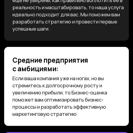
Бутиковый подход
В отличие от крупных
Сервис
агентств, мы оперативнее
реагируем на запросы
и обеспечиваем
индивидуальный подход
Комплекс
Решения
к каждому клиенту
О нас пишут
крупнейшие СМИ
Качество наших исследований отмечено
изданиями РБК, Известия, Ведомости. Мы
делимся опытом и полезной аналитикой,
оставаясь на шаг впереди