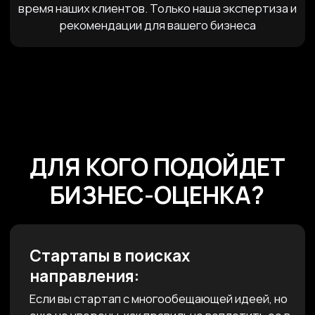
Наша специализация
Поисковое продвижение
одно из ключевых
направлений нашего
агентства, за нашей
спиной сотни
проведённых аудитов
и сайтов в Топах
Доверие крупнейших
брендов
Нашими клиентами становятся компании,
которым важна надежность и результат.
Среди них — Газпром, Экспобанк, Synergy,
RDI. Мы гордимся тем, что являемся частью
их роста и развития