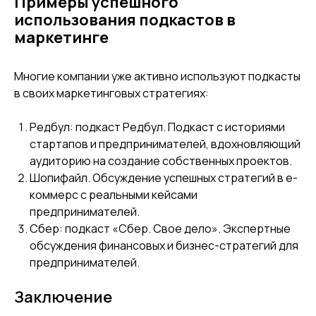
Примеры успешного
использования подкастов в
маркетинге
Многие компании уже активно используют подкасты
в своих маркетинговых стратегиях:
Редбул: подкаст Редбул. Подкаст с историями
стартапов и предпринимателей, вдохновляющий
аудиторию на создание собственных проектов.
Шопифайл. Обсуждение успешных стратегий в е-
коммерс с реальными кейсами
МАРКЕТИНГОВОЕ
ООО "ПРО М8"
предпринимателей.
АГЕНТСТВО
ИНН 7743406170
Сбер: подкаст «Сбер. Свое дело». Экспертные
Заказать звонок
Пригласить агентство в тендер
обсуждения финансовых и бизнес-стратегий для
предпринимателей.
На главную
О нас
Отзывы
Блог
Заключение
Портфолио
Оставить заявку
Маркетинговые стратегии
Анализ целевой аудитории