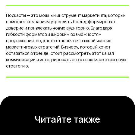
Маркетинговые исследования
Анализ конкурентов
Поисковое продвижение
Услуги для отдела продаж
Подкасты — это мощный инструмент маркетинга, который
на базе ИИ
помогает компаниям укреплять бренд, формировать
Политика
доверие и привлекать новую аудиторию. Благодаря
конфиденциальности
гибкости форматов и широким возможностям
Пользовательское
продвижения, подкасты становятся важной частью
соглашение
© 2026 — ПРО М8.
маркетинговых стратегий. Бизнесу, который хочет
Все права защищены.
Карта сайта
оставаться в тренде, стоит рассмотреть этот канал
коммуникации и интегрировать его в свою маркетинговую
стратегию.
Читайте также