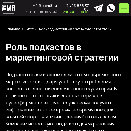
info@prom8.ru
+7 495 868 37
88
•Пн–Пт (10–19 МСК)
Заказать звонок
Главная
/
Блог
/
Роль подкастов в маркетинговой стратегии
Роль подкастов в
маркетинговой стратегии
Подкасты стали важным элементом современного
маркетинга благодаря удобству потребления
контента и высокой вовлеченности аудитории. В
отличие от текстовых и видеоматериалов,
аудиоформат позволяет слушателям получать
информацию в любое время: во время поездок,
занятий спортом или выполнения бытовых задач.
Компании используют подкасты для укрепления
имиджа, повышения лояльности клиентов и