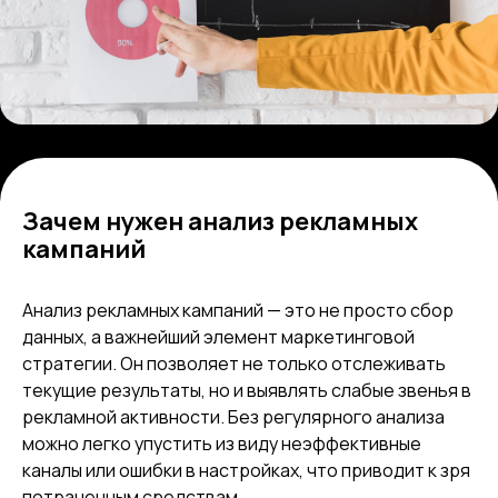
Зачем нужен анализ рекламных
кампаний
Анализ рекламных кампаний — это не просто сбор
данных, а важнейший элемент маркетинговой
стратегии. Он позволяет не только отслеживать
текущие результаты, но и выявлять слабые звенья в
рекламной активности. Без регулярного анализа
можно легко упустить из виду неэффективные
каналы или ошибки в настройках, что приводит к зря
потраченным средствам.