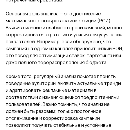
Основная цель анализа — это достижение
максимального возврата на инвестиции (РОИ).
Выявив сильные и слабые стороны кампаний, можно
корректировать стратегию и усилия для улучшения
показателей. Например, если обнаружено, что
кампания на одном из каналов приносит низкий РОИ,
это повод для оптимизации ставок, таргетинга или
даже полного перераспределения бюджета.
Кроме того, регулярный анализ помогает понять
поведение аудитории, выявить актуальные тренды
и адаптировать рекламные материалы в
соответствии с изменяющимися предпочтениями
пользователей. Важно помнить, что анализ не
должен быть разовым; только постоянное
отслеживание и корректировка кампаний
позволяют получать стабильные и устойчивые