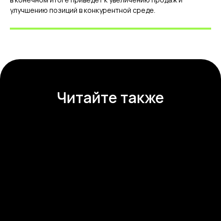
улучшению позиций в конкурентной среде.
Читайте также