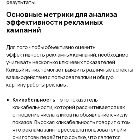
результаты.
Основные метрики для анализа
эффективности рекламных
кампаний
Для того чтобы объективно оценить
эффективность рекламных кампаний, необходимо
учитывать несколько ключевых показателей.
Каждый из них помогает выявить различные аспекты
взаимодействия с пользователями и общую
картину работы рекламы.
Кликабельность
– это показатель
кликабельности, который рассчитывается как
отношение числа кликов на объявление к числу
показов. Высокая кликабельность говорит о том,
что реклама заинтересовала пользователей и
они готовы перейти по ссылке, что является