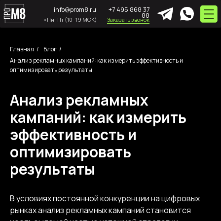
info@prom8.ru
+7 495 868 37
88
•Пн–Пт (10–19 МСК)
Заказать звонок
Главная
/
Блог
/
Анализ рекламных кампаний: как измерить эффективность и
оптимизировать результаты
Анализ рекламных
кампаний: как измерить
эффективность и
оптимизировать
результаты
В условиях постоянной конкуренции на цифровых
рынках анализ рекламных кампаний становится