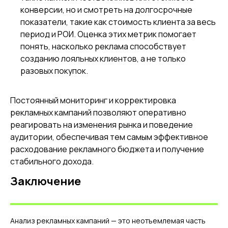
конверсии, но и смотреть на долгосрочные
показатели, такие как стоимость клиента за весь
период и РОИ. Оценка этих метрик помогает
понять, насколько реклама способствует
созданию лояльных клиентов, а не только
разовых покупок.
Постоянный мониторинг и корректировка
рекламных кампаний позволяют оперативно
реагировать на изменения рынка и поведение
аудитории, обеспечивая тем самым эффективное
расходование рекламного бюджета и получение
стабильного дохода.
Заключение
Анализ рекламных кампаний — это неотъемлемая часть