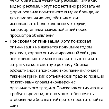
Некоторые виды медийной рекламы, такие как
видео-реклама, могут эффективно работать на
формирование позитивного имиджа бренда, но
для измерения их воздействия стоит
использовать более сложные методики,
например, анализ взаимодействий после
просмотра объявления.
Поисковая оптимизация.
Хотя поисковая
оптимизация не является прямым методом
рекламы, хорошо оптимизированный сайт для
поисковых систем может значительно снизить
затраты на контекстную рекламу. Оценка
эффективности поисковой компании включает
такие метрики, как органический трафик, позиции
по ключевым словам и конверсии с
органического трафика. Поисковая оптимизация
требует времени, но оно может обеспечить
стабильный и бесплатный приток посетителей на
сайт.