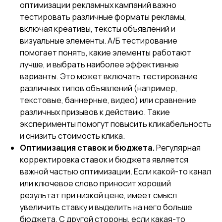
оптимизации рекламных кампаний важно
тестировать различные форматы рекламы,
включая креативы, тексты объявлений и
визуальные элементы. А/Б тестирование
помогает понять, какие элементы работают
лучше, и выбрать наиболее эффективные
варианты. Это может включать тестирование
различных типов объявлений (например,
текстовые, баннерные, видео) или сравнение
различных призывов к действию. Такие
эксперименты помогут повысить кликабельность
и снизить стоимость клика.
Оптимизация ставок и бюджета.
Регулярная
корректировка ставок и бюджета является
важной частью оптимизации. Если какой-то канал
или ключевое слово приносит хороший
результат при низкой цене, имеет смысл
увеличить ставку и выделить на него больше
бюджета. С другой стороны, если какая-то