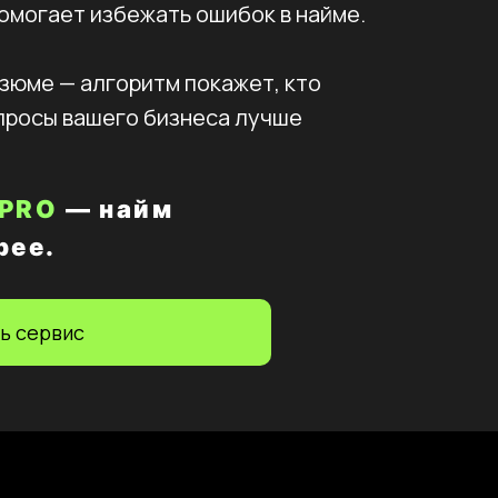
омогает избежать ошибок в найме.
езюме — алгоритм покажет, кто
просы вашего бизнеса лучше
 PRO
— найм
рее.
ь сервис