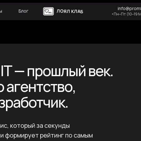
info@prom8
ы
Блог
ЛОЯЛ КЛАБ
•Пн–Пт (10–19 
IT — прошлый век.
о агентство,
зработчик.
ис, который за секунды
 и формирует рейтинг по самым