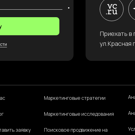
.
у
Приехать в 
ул.Красная п
сти
Ан
нас
Маркетинговые стратегии
Ан
ог
Маркетинговые исследования
Ус
тавить заявку
Поисковое продвижение на