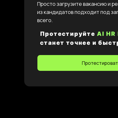
Просто загрузите вакансию и р
из кандидатов подходит под за
всего.
Протестируйте
AI HR
станет точнее и быст
Протестироват