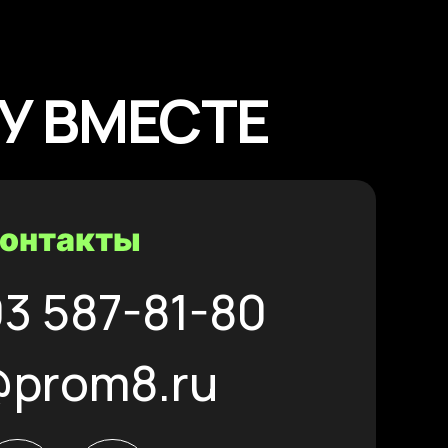
У ВМЕСТЕ
контакты
93 587-81-80
@prom8.ru