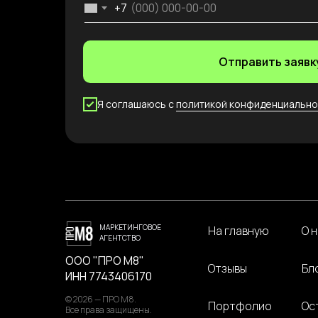
+7
Отправить заявк
Я соглашаюсь с
политикой конфиденциально
МАРКЕТИНГОВОЕ
На главную
О 
АГЕНТСТВО
ООО "ПРО М8"
Отзывы
Бл
ИНН 7743406170
© 2026 — ПРО М8.
Портфолио
Ос
Все права защищены.