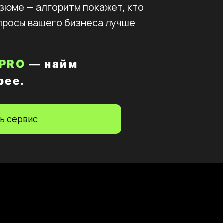
езюме — алгоритм покажет, кто
просы вашего бизнеса лучше
 PRO
— найм
рее.
ь сервис