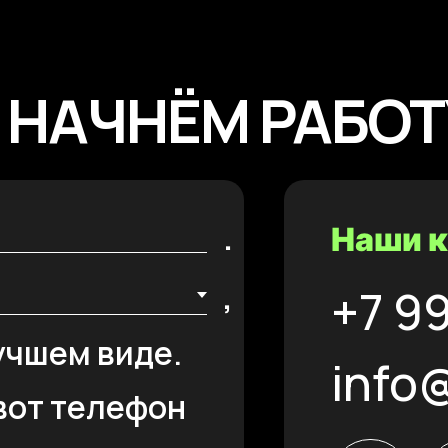
 НАЧНЁМ РАБОТ
.
Наши 
,
+7 9
учшем виде.
info
вот телефон