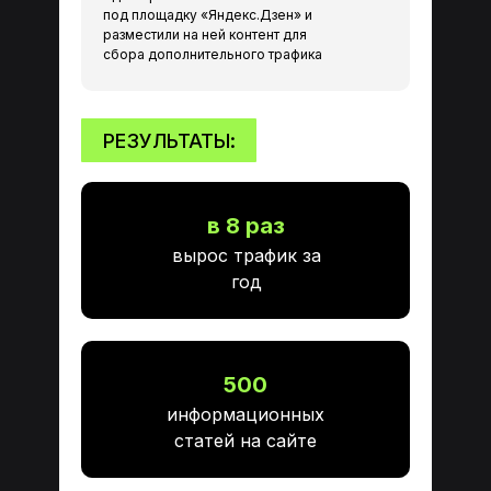
под площадку «Яндекс.Дзен» и
разместили на ней контент для
сбора дополнительного трафика
РЕЗУЛЬТАТЫ:
в 8 раз
вырос трафик за
год
МАРКЕТИНГОВОЕ
ООО "ПРО М8"
АГЕНТСТВО
ИНН 7743406170
Заказать звонок
Пригласить агентство в тендер
500
На главную
О нас
информационных
Отзывы
Блог
статей на сайте
Портфолио
Оставить заявку
Маркетинговые стратегии
Анализ целевой аудитории