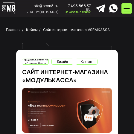
info@prom8.ru
+7 495 868 37
88
•Пн–Пт (10–19 МСК)
Заказать звонок
Главная
/
Кейсы
/
Сайт интернет-магазина VSEMKASSA
Продвижение на
Дизайн
Контент
«Яндекс.Дзен»
САЙТ ИНТЕРНЕТ-МАГАЗИНА
«МОДУЛЬКАССА»