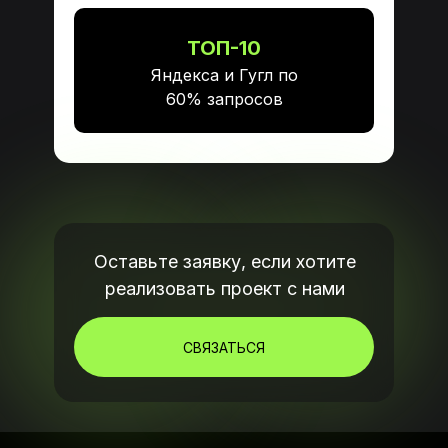
Маркетинговые исследования
Анализ конкурентов
Поисковое продвижение
Услуги для отдела продаж
ТОП-10
на базе ИИ
Яндекса и Гугл по
Политика
конфиденциальности
60% запросов
Пользовательское
соглашение
© 2026 — ПРО М8.
Все права защищены.
Карта сайта
Оставьте заявку, если хотите
реализовать проект с нами
СВЯЗАТЬСЯ