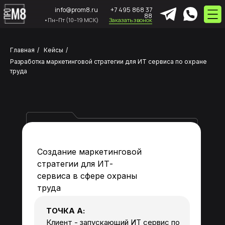
info@prom8.ru
+7 495 868 37
88
•Пн–Пт (10–19 МСК)
Заказать звонок
Главная
/
Кейсы
/
Разработка маркетинговой стратегии для ИТ сервиса по охране
труда
Создание маркетинговой
стратегии для ИТ-
сервиса в сфере охраны
труда
ТОЧКА А:
Клиент - запускающий ИТ сервис по