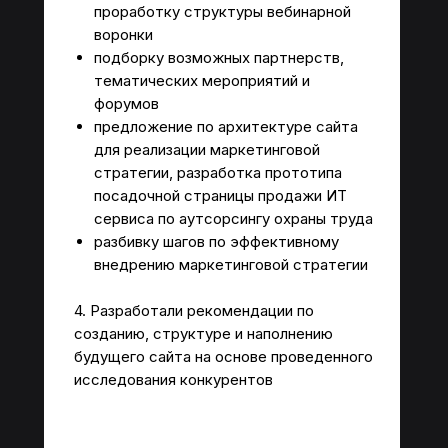
проработку структуры вебинарной
воронки
подборку возможных партнерств,
тематических мероприятий и
форумов
предложение по архитектуре сайта
для реализации маркетинговой
стратегии, разработка прототипа
посадочной страницы продажи ИТ
МАРКЕТИНГОВОЕ
ООО "ПРО М8"
АГЕНТСТВО
ИНН 7743406170
сервиса по аутсорсингу охраны труда
разбивку шагов по эффективному
Заказать звонок
Пригласить агентство в тендер
внедрению маркетинговой стратегии
На главную
О нас
4. Разработали рекомендации по
Отзывы
Блог
созданию, структуре и наполнению
Портфолио
Оставить заявку
будущего сайта на основе проведенного
Маркетинговые стратегии
Анализ целевой аудитории
исследования конкурентов
Маркетинговые исследования
Анализ конкурентов
Поисковое продвижение
Услуги для отдела продаж
на базе ИИ
Политика