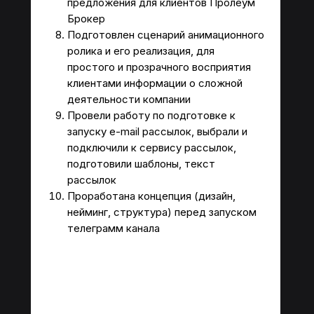
предложения для клиентов Пролеум
Брокер
Подготовлен сценарий анимационного
ролика и его реализация, для
простого и прозрачного восприятия
клиентами информации о сложной
деятельности компании
МАРКЕТИНГОВОЕ
ООО "ПРО М8"
АГЕНТСТВО
ИНН 7743406170
Провели работу по подготовке к
запуску e-mail рассылок, выбрали и
Заказать звонок
Пригласить агентство в тендер
подключили к сервису рассылок,
подготовили шаблоны, текст
На главную
О нас
рассылок
Отзывы
Блог
Проработана концепция (дизайн,
Портфолио
Оставить заявку
нейминг, структура) перед запуском
Маркетинговые стратегии
Анализ целевой аудитории
телеграмм канала
Маркетинговые исследования
Анализ конкурентов
Поисковое продвижение
Услуги для отдела продаж
на базе ИИ
Политика
конфиденциальности
Пользовательское
соглашение