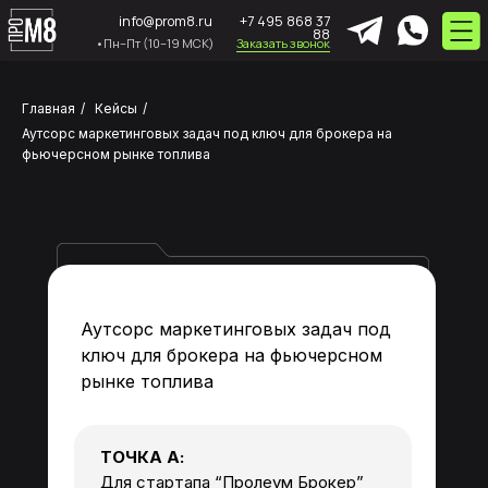
info@prom8.ru
+7 495 868 37
88
•Пн–Пт (10–19 МСК)
Заказать звонок
Главная
/
Кейсы
/
Аутсорс маркетинговых задач под ключ для брокера на
фьючерсном рынке топлива
Аутсорс маркетинговых задач под
ключ для брокера на фьючерсном
рынке топлива
ТОЧКА А:
Для стартапа “Пролеум Брокер”