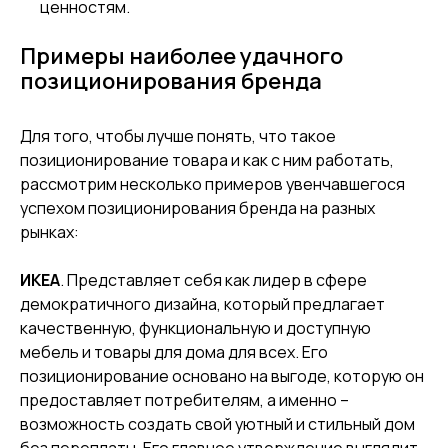
ценностям.
Примеры наиболее удачного
МАРКЕТИНГОВОЕ
ООО "ПРО М8"
АГЕНТСТВО
ИНН 7743406170
позиционирования бренда
Заказать звонок
Пригласить агентство в тендер
Для того, чтобы лучше понять, что такое
На главную
О нас
позиционирование товара и как с ним работать,
Отзывы
Блог
рассмотрим несколько примеров увенчавшегося
Портфолио
Оставить заявку
успехом позиционирования бренда на разных
Маркетинговые стратегии
Анализ целевой аудитории
рынках:
Маркетинговые исследования
Анализ конкурентов
Поисковое продвижение
Услуги для отдела продаж
ИКЕА
. Представляет себя как лидер в сфере
на базе ИИ
демократичного дизайна, который предлагает
Политика
конфиденциальности
качественную, функциональную и доступную
Пользовательское
мебель и товары для дома для всех. Его
соглашение
© 2026 — ПРО М8.
позиционирование основано на выгоде, которую он
Все права защищены.
Карта сайта
предоставляет потребителям, а именно –
возможность создать свой уютный и стильный дом