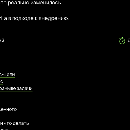
что реально изменилось.
, а в подходе к внедрению.
ий
ес-цели
ос
 раньше задачи
венного
 и что делать