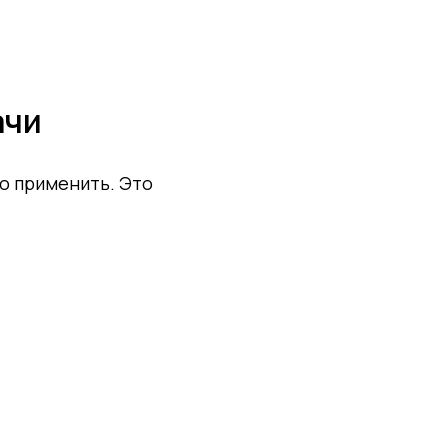
ачи
го применить. Это