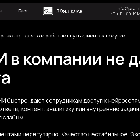
info@prom8
ы
Блог
ЛОЯЛ КЛАБ
•Пн–Пт (10–19 
ронка продаж: как работает путь клиента к покупке
 в компании не д
та
И быстро: дают сотрудникам доступ к нейросетям
тветы, контент, аналитику или внутренние задачи.
я слабым.
ентами нерегулярно. Качество нестабильное. Эко