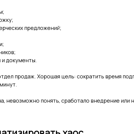
м;
ржку;
ерческих предложений;
и;
ников;
 и документы.
 отдел продаж. Хорошая цель: сократить время по
 минут.
а, невозможно понять, сработало внедрение или н
матизировать хаос