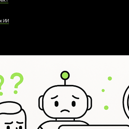
фект
к ИИ