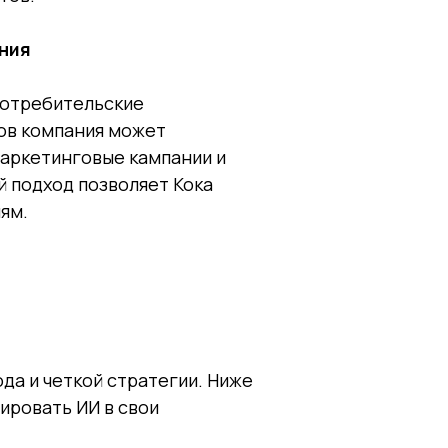
ения
потребительские
ов компания может
маркетинговые кампании и
й подход позволяет Кока
ям.
да и четкой стратегии. Ниже
ировать ИИ в свои