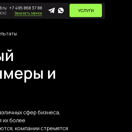
.ru
+7 495 868 37 88
УСЛУГИ
МСК)
Заказать звонок
ультаты
ый
имеры и
азличных сфер бизнеса,
я их более
ются, компании стремятся